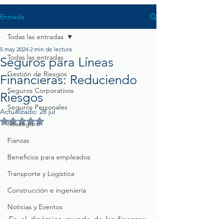
Entrada
Todas las entradas
5 may 2024
2 min de lectura
Todas las entradas
Seguros para Líneas
Gestión de Riesgos
Financieras: Reduciendo
Seguros Corporativos
Riesgos
Seguros Personales
Actualizado:
28 jul
Obtuvo NaN de 5 estrellas.
Reaseguro
Fianzas
Beneficios para empleados
Transporte y Logística
Construcción e ingeniería
Noticias y Eventos