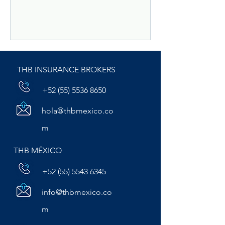
laborales hasta fallas en equipos, el
calor extremo se ha convertido en un
factor de riesgo clave que debe ser
anticipado.
THB INSURANCE BROKERS
+52 (55) 5536 8650
hola@thbmexico.co
m
THB MÉXICO
+52 (55) 5543 6345
info@thbmexico.co
m