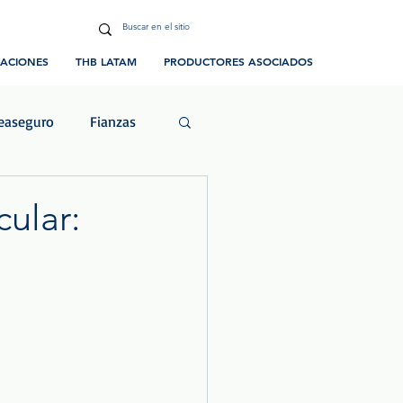
CACIONES
THB LATAM
PRODUCTORES ASOCIADOS
easeguro
Fianzas
ias y Eventos
ular: