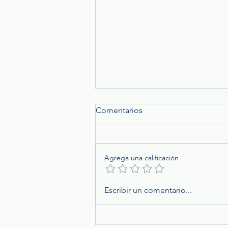
Comentarios
Agrega una calificación
¿Estás protegido
Escribir un comentario...
correctamente? Cómo elegir
el seguro adecuado según tu
etapa de vida