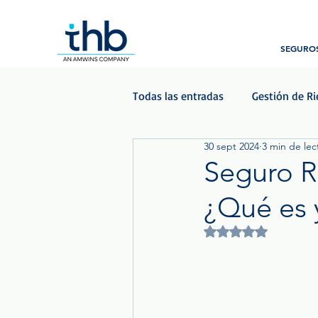
SEGUROS
Todas las entradas
Gestión de R
30 sept 2024
3 min de lec
Beneficios para empleados
Seguro R
¿Qué es 
Podcast - Las Voces del Seguro
Obtuvo NaN de 5 est