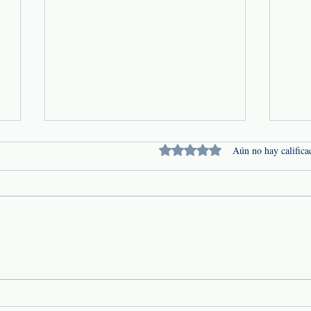
Obtuvo 0 de 5 estrellas.
Aún no hay califica
Seguro Obligatorio de
Segu
Responsabilidad Civil
Pro
Vehicular: Protección para ti y
con
para los demás