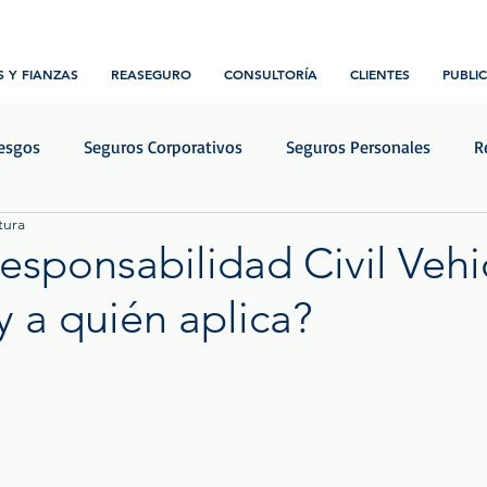
 Y FIANZAS
REASEGURO
CONSULTORÍA
CLIENTES
PUBLI
iesgos
Seguros Corporativos
Seguros Personales
R
tura
Transporte y Logística
Construcción e ingeniería
Notic
esponsabilidad Civil Vehic
y a quién aplica?
rellas.