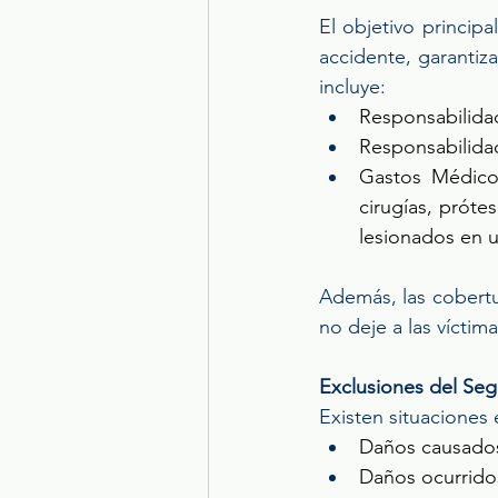
El objetivo princip
accidente, garantiz
incluye: 
Responsabilidad
Responsabilidad
Gastos Médicos
cirugías, próte
lesionados en u
Además, las cobertu
no deje a las vícti
Exclusiones del Seg
Existen situaciones 
Daños causados
Daños ocurridos