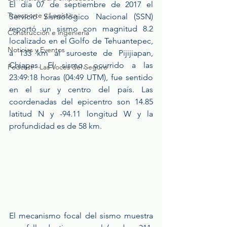
El día 07 de septiembre de 2017 el 
Transporte y Logística
Servicio Sismológico Nacional (SSN) 
reportó un sismo con magnitud 8.2 
Construcción e ingeniería
localizado en el Golfo de Tehuantepec, 
Noticias y Eventos
a 133 km al suroeste de Pijijiapan, 
Chiapas. El sismo, ocurrido a las 
Podcast - Las Voces del Seguro
23:49:18 horas (04:49 UTM), fue sentido 
en el sur y centro del país. Las 
coordenadas del epicentro son 14.85 
latitud N y -94.11 longitud W y la 
profundidad es de 58 km.
El mecanismo focal del sismo muestra 