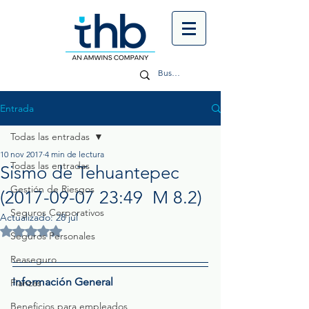
Entrada
Todas las entradas
10 nov 2017
4 min de lectura
Todas las entradas
Sismo​ ​de​ ​Tehuantepec​ ​
Gestión de Riesgos
(2017-09-07​ ​23:49​ ​ ​M​ ​8.2)
Seguros Corporativos
Actualizado:
28 jul
Obtuvo NaN de 5 estrellas.
Seguros Personales
Reaseguro
Información General
Fianzas
Beneficios para empleados