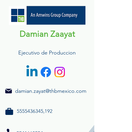
Damian Zaayat
Ejecutivo de Produccion
damian.zayat@thbmexico.com
5555436345
,192