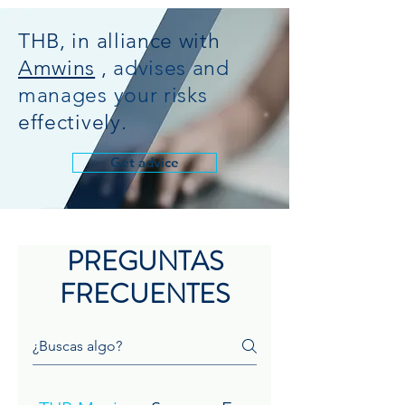
THB, in alliance with
Amwins
,
advises and
manages your risks
effectively.
Get advice
PREGUNTAS
FRECUENTES