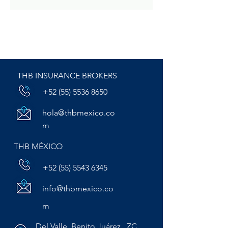
THB INSURANCE BROKERS
+52 (55) 5536 8650
hola@thbmexico.co
m
THB MÉXICO
+52 (55) 5543 6345
info@thbmexico.co
m
Del Valle, Benito Juárez. ZC