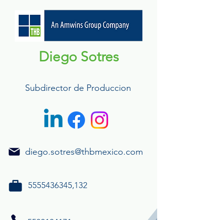
Diego Sotres
Subdirector de Produccion
diego.sotres@thbmexico.com
5555436345
,132