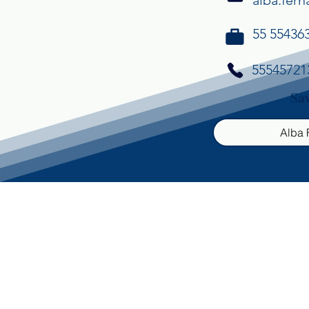
alba.fer
55 55436
55545721
Sav
Alba 