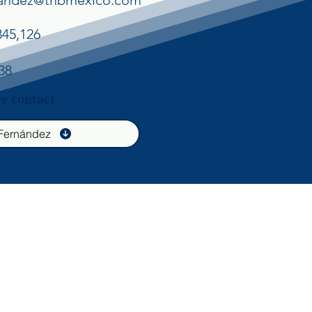
nandez@thbmexico.com
345,126
38
e contact
Fernández