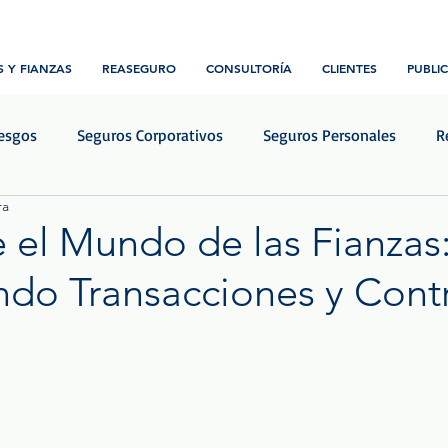
 Y FIANZAS
REASEGURO
CONSULTORÍA
CLIENTES
PUBLI
iesgos
Seguros Corporativos
Seguros Personales
R
ra
Transporte y Logística
Construcción e ingeniería
Notic
 el Mundo de las Fianzas
ndo Transacciones y Cont
rellas.