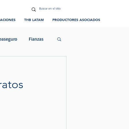
CACIONES
THB LATAM
PRODUCTORES ASOCIADOS
easeguro
Fianzas
ias y Eventos
:
ratos