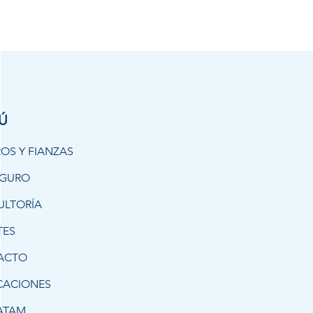
Ú
OS Y FIANZAS
EGURO
ULTORÍA
TES
ACTO
CACIONES
ATAM