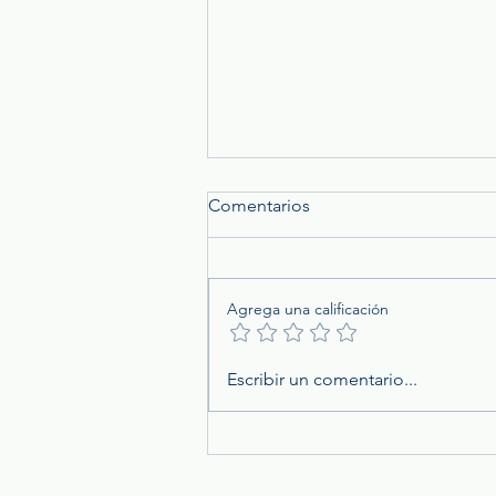
Comentarios
Agrega una calificación
Las Aseguradoras en México
Escribir un comentario...
Pagaron 522 Mil MDP en
Siniestros Durante 2024: ¿Qu
Significa Para Ti?