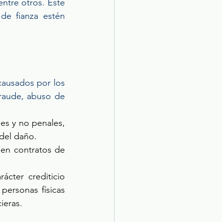
ntre otros. Este 
de fianza estén 
causados por los 
raude, abuso de 
es y no penales, 
 del daño.
en contratos de 
cter crediticio 
personas físicas 
ieras.