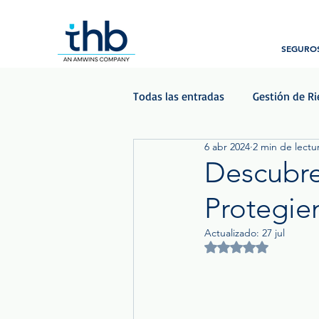
SEGUROS
Todas las entradas
Gestión de R
6 abr 2024
2 min de lectu
Beneficios para empleados
Descubre
Protegie
Podcast - Las Voces del Seguro
Actualizado:
27 jul
Obtuvo NaN de 5 est