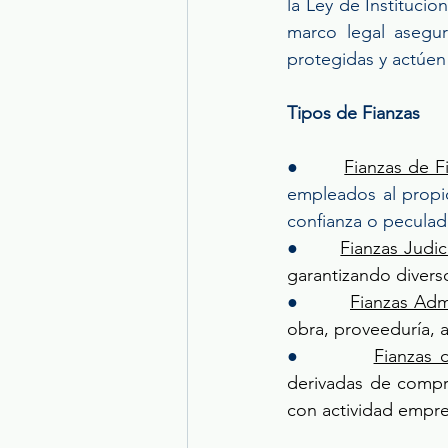
la Ley de Instituci
marco legal asegur
protegidas y actúen 
Tipos de Fianzas
●        
Fianzas de F
empleados al propio
confianza o peculad
●        
Fianzas Judic
garantizando diverso
●        
Fianzas Admi
obra, proveeduría, 
●        
Fianzas 
derivadas de compra
con actividad empres