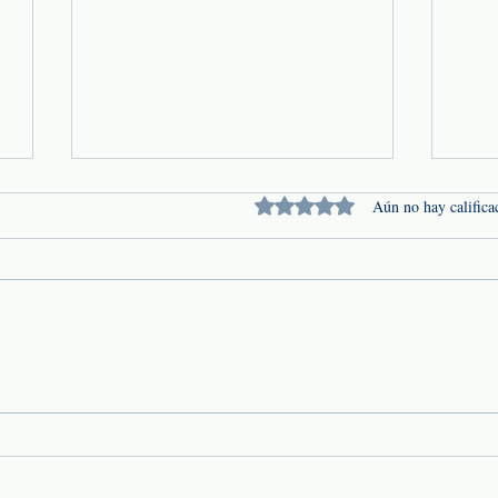
Obtuvo 0 de 5 estrellas.
Aún no hay califica
¿Cuál es la Función de un
Fian
Broker de Seguros?
Segu
é
Tran