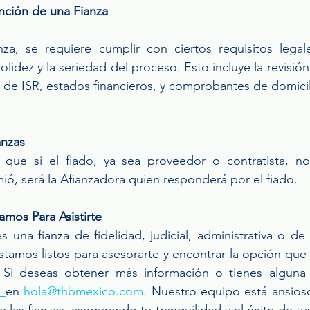
nción de una Fianza
nza, se requiere cumplir con ciertos requisitos legales
solidez y la seriedad del proceso. Esto incluye la revisi
 de ISR, estados financieros, y comprobantes de domicili
anzas
a que si el fiado, ya sea proveedor o contratista, n
ió, será la Afianzadora quien responderá por el fiado.
mos Para Asistirte
 una fianza de fidelidad, judicial, administrativa o de
stamos listos para asesorarte y encontrar la opción que
 Si deseas obtener más información o tienes alguna 
 
en 
hola@thbmexico.com
. Nuestro equipo está ansioso
las fianzas, asegurando tu tranquilidad y el éxito de tus