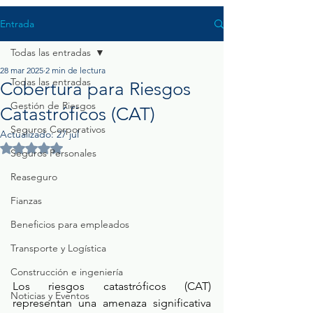
Entrada
Todas las entradas
28 mar 2025
2 min de lectura
Todas las entradas
Cobertura para Riesgos
Gestión de Riesgos
Catastróficos (CAT)
Seguros Corporativos
Actualizado:
27 jul
Obtuvo NaN de 5 estrellas.
Seguros Personales
Reaseguro
Fianzas
Beneficios para empleados
Transporte y Logística
Construcción e ingeniería
Los riesgos catastróficos (CAT) 
Noticias y Eventos
representan una amenaza significativa 