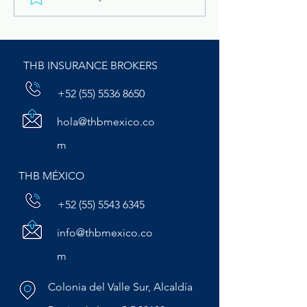
protegido? La importancia
Broker de Segur
de revisar deducibles y
sublímites en tu póliza de
seguro
THB INSURANCE BROKERS
+52 (55) 5536 8650
hola@thbmexico.co
m
THB MÉXICO
+52 (55) 5543 6345
info@thbmexico.co
m
Colonia del Valle Sur, Alcaldía