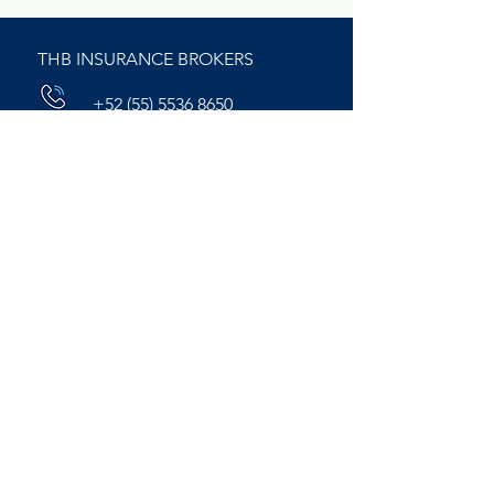
THB INSURANCE BROKERS
+52 (55) 5536 8650
hola@thbmexico.co
m
THB MÉXICO
+52 (55) 5543 6345
info@thbmexico.co
m
Colonia del Valle Sur, Alcaldía
Benito Juárez. C.P.03100,
CDMX