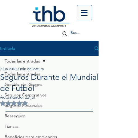
Entrada
Todas las entradas
7 jun 2018
3 min de lectura
Todas las entradas
Seguros Durante el Mundial
Gestión de Riesgos
de Fútbol
Seguros Corporativos
Actualizado:
22 jul
Obtuvo NaN de 5 estrellas.
Seguros Personales
Reaseguro
Fianzas
Beneficios para empleados