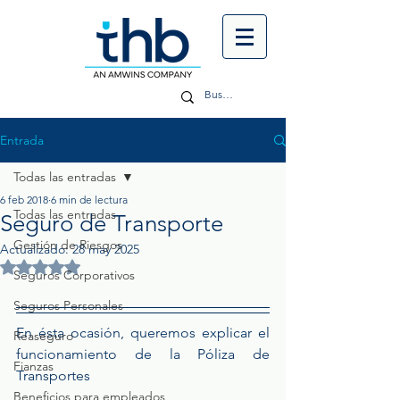
Entrada
Todas las entradas
6 feb 2018
6 min de lectura
Todas las entradas
Seguro de Transporte
Gestión de Riesgos
Actualizado:
28 may 2025
Obtuvo NaN de 5 estrellas.
Seguros Corporativos
Seguros Personales
En ésta ocasión, queremos explicar el 
Reaseguro
funcionamiento de la Póliza de 
Fianzas
Transportes
Beneficios para empleados