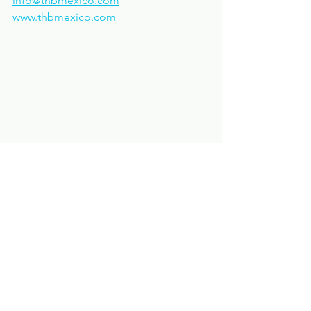
info@thbmexico.com
www.thbmexico.com
Ver todo
Entradas recientes