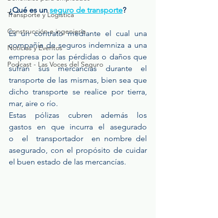
¿Qué es un 
seguro de transporte
?
Transporte y Logística
Construcción e ingeniería
Es un contrato mediante el cual una 
compañía de seguros indemniza a una 
Noticias y Eventos
empresa por las pérdidas o daños que 
Podcast - Las Voces del Seguro
sufran sus mercancías durante el 
transporte de las mismas, bien sea que 
dicho transporte se realice por tierra, 
mar, aire o río.
Estas  pólizas  cubren  además  los  
gastos  en  que  incurra  el  asegurado  
o  el  transportador  en nombre del 
asegurado, con el propósito de cuidar 
el buen estado de las mercancías.