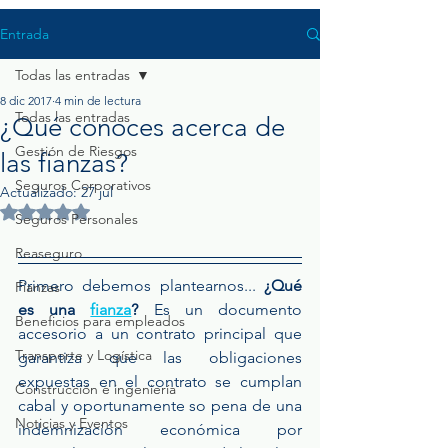
Entrada
Todas las entradas
8 dic 2017
4 min de lectura
Todas las entradas
¿Qué conoces acerca de
Gestión de Riesgos
las fianzas?
Seguros Corporativos
Actualizado:
27 jul
Obtuvo NaN de 5 estrellas.
Seguros Personales
Reaseguro
Primero debemos plantearnos... 
¿Qué 
Fianzas
es una 
fianza
?
 Es un documento 
Beneficios para empleados
accesorio a un contrato principal que 
Transporte y Logística
garantiza que las obligaciones 
expuestas en el contrato se cumplan 
Construcción e ingeniería
cabal y oportunamente so pena de una 
Noticias y Eventos
indemnización económica por 