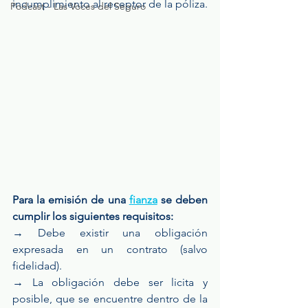
incumplimiento al receptor de la póliza.
Podcast - Las Voces del Seguro
Para la emisión de una 
fianza
 se deben 
cumplir los siguientes requisitos:
→ Debe existir una obligación 
expresada en un contrato (salvo 
fidelidad).
→ La obligación debe ser licita y 
posible, que se encuentre dentro de la 