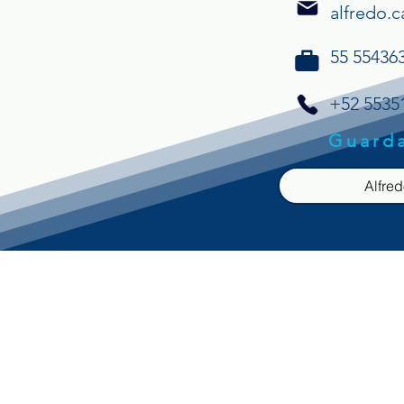
alfredo.
55 554363
+52 5535
Guarda
Alfre