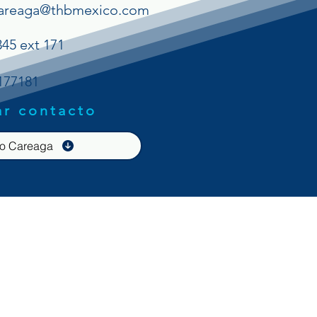
careaga@thbmexico.com
45 ext 171
177181
r contacto
do Careaga