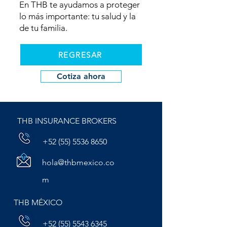
En THB te ayudamos a proteger
lo más importante: tu salud y la
de tu familia.
REGRESAR
Cotiza ahora
THB INSURANCE BROKERS
+52 (55) 5536 8650
hola@thbmexico.co
m
THB MÉXICO
+52 (55) 5543 6345