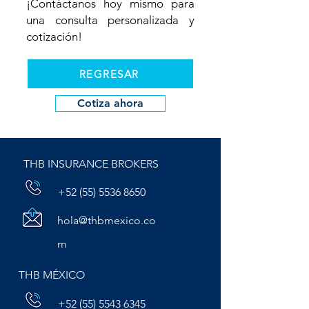
¡Contáctanos hoy mismo para
una consulta personalizada y
cotización!
REGRESAR
Cotiza ahora
THB INSURANCE BROKERS
+52 (55) 5536 8650
hola@thbmexico.co
m
THB MÉXICO
+52 (55) 5543 6345