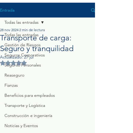
Entrada
Todas las entradas
28 nov 2024
2 min de lectura
Todas las entradas
Transporte de carga:
Gestión de Riesgos
Seguro y tranquilidad
Seguros Corporativos
Actualizado:
27 jul
Obtuvo NaN de 5 estrellas.
Seguros Personales
Reaseguro
Fianzas
Beneficios para empleados
Transporte y Logística
Construcción e ingeniería
Noticias y Eventos