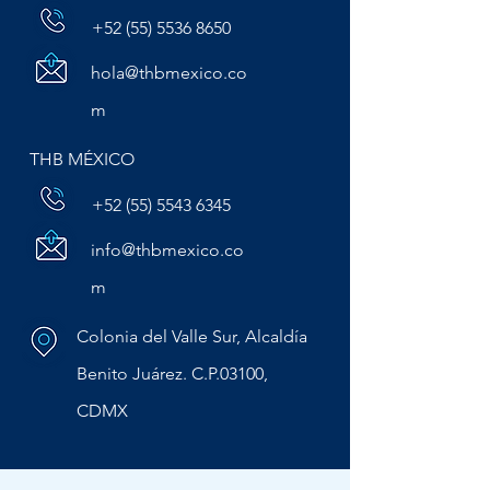
no pueden subestimar
+52 (55) 5536 8650
hola@thbmexico.co
m
THB MÉXICO
+52 (55) 5543 6345
info@thbmexico.co
m
Colonia del Valle Sur, Alcaldía
Benito Juárez. C.P.03100,
CDMX