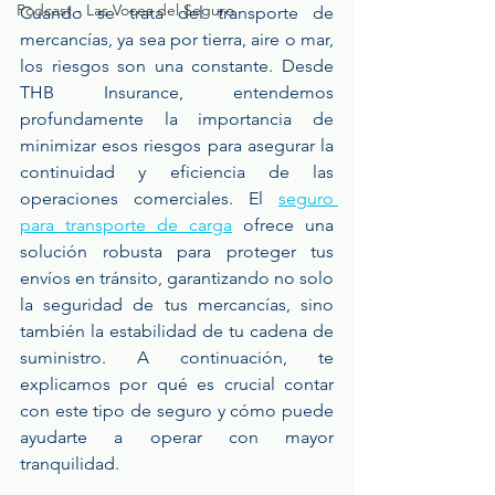
Podcast - Las Voces del Seguro
Cuando se trata del transporte de 
mercancías, ya sea por tierra, aire o mar, 
los riesgos son una constante. Desde 
THB Insurance, entendemos 
profundamente la importancia de 
minimizar esos riesgos para asegurar la 
continuidad y eficiencia de las 
operaciones comerciales. El 
seguro 
para transporte de carga
 ofrece una 
solución robusta para proteger tus 
envíos en tránsito, garantizando no solo 
la seguridad de tus mercancías, sino 
también la estabilidad de tu cadena de 
suministro. A continuación, te 
explicamos por qué es crucial contar 
con este tipo de seguro y cómo puede 
ayudarte a operar con mayor 
tranquilidad. 