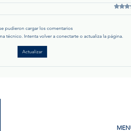
Obtuvo 
se pudieron cargar los comentarios
técnico. Intenta volver a conectarte o actualiza la página.
Conducción bajo lluvia: un
Temp
Actualizar
riesgo que las empresas de
qué 
transporte no pueden
cóm
subestimar
patr
MEN