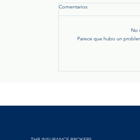
Comentarios
No 
Parece que hubo un problema 
Rayos y tormentas eléctricas:
un riesgo que las empresas
no deben subestimar
THB INSURANCE BROKERS