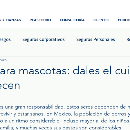
 Y FIANZAS
REASEGURO
CONSULTORÍA
CLIENTES
PUBLI
iesgos
Seguros Corporativos
Seguros Personales
R
tura
Transporte y Logística
Construcción e ingeniería
Notic
ara mascotas: dales el cu
ecen
rellas.
s una gran responsabilidad. Estos seres dependen de 
evivir y estar sanos. En México, la población de perros y
 a un ritmo considerable, incluso mayor al de los niños.
familia, y muchas veces sus gastos son considerables.