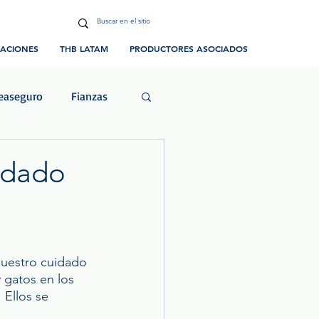
CACIONES
THB LATAM
PRODUCTORES ASOCIADOS
easeguro
Fianzas
ias y Eventos
idado
nuestro cuidado 
 gatos en los 
 Ellos se 