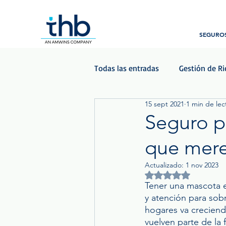
SEGUROS
Todas las entradas
Gestión de R
15 sept 2021
1 min de lec
Beneficios para empleados
Seguro p
que mer
Podcast - Las Voces del Seguro
Actualizado:
1 nov 2023
Obtuvo NaN de 5 est
Tener una mascota e
y atención para sobr
hogares va creciendo
vuelven parte de la 