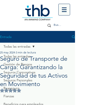
Entrada
Todas las entradas
25 may 2024
3 min de lectura
Todas las entradas
Seguro de Transporte de
Gestión de Riesgos
Carga: Garantizando la
Seguros Corporativos
Seguridad de tus Activos
Seguros Personales
en Movimiento
Reaseguro
Obtuvo NaN de 5 estrellas.
Fianzas
Beneficios para empleados