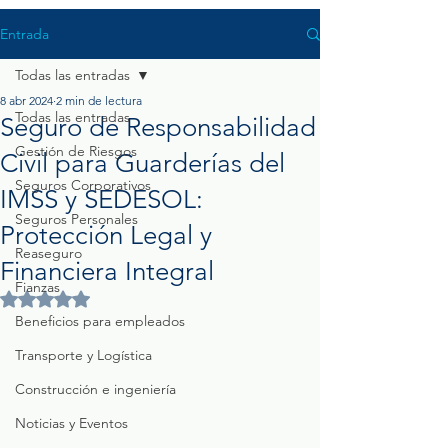
Entrada
Todas las entradas
8 abr 2024
2 min de lectura
Todas las entradas
Seguro de Responsabilidad
Gestión de Riesgos
Civil para Guarderías del
Seguros Corporativos
IMSS y SEDESOL:
Seguros Personales
Protección Legal y
Reaseguro
Financiera Integral
Fianzas
Obtuvo NaN de 5 estrellas.
Beneficios para empleados
Transporte y Logística
Construcción e ingeniería
Noticias y Eventos