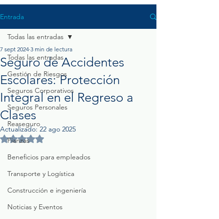
Entrada
Todas las entradas
7 sept 2024
3 min de lectura
Todas las entradas
Seguro de Accidentes
Gestión de Riesgos
Escolares: Protección
Seguros Corporativos
Integral en el Regreso a
Seguros Personales
Clases
Reaseguro
Actualizado:
22 ago 2025
Obtuvo NaN de 5 estrellas.
Fianzas
Beneficios para empleados
Transporte y Logística
Construcción e ingeniería
Noticias y Eventos