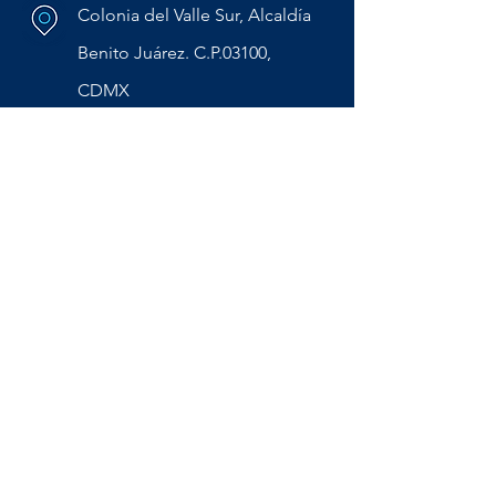
Colonia del Valle Sur, Alcaldía
Benito Juárez. C.P.03100,
CDMX
Aviso de privacidad Reaseguro
Aviso de privacidad Insurance
Bolsa de Trabajo
Política de Calidad THB