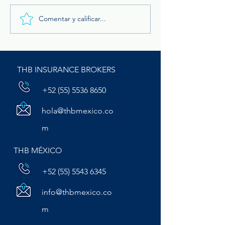
Comentar y calificar...
Conducción bajo lluvia: un
Temporada de ca
riesgo que las empresas
qué aumentan l
de transporte no pueden
siniestros y cóm
subestimar
proteger tu patr
THB INSURANCE BROKERS
+52 (55) 5536 8650
hola@thbmexico.co
m
THB MÉXICO
+52 (55) 5543 6345
info@thbmexico.co
m