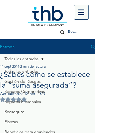
Entrada
Todas las entradas
11 sept 2019
2 min de lectura
Todas las entradas
¿Sabes cómo se establece
Gestión de Riesgos
la “suma asegurada”?
Seguros Corporativos
Actualizado:
13 oct 2023
Obtuvo NaN de 5 estrellas.
Seguros Personales
Reaseguro
Fianzas
Beneficios para empleados