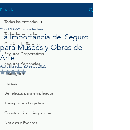
Entrada
Todas las entradas
21 oct 2024
2 min de lectura
Todas las entradas
La Importancia del Seguro
Gestión de Riesgos
para Museos y Obras de
Seguros Corporativos
Arte
Seguros Personales
Actualizado:
23 sept 2025
Obtuvo NaN de 5 estrellas.
Reaseguro
Fianzas
Beneficios para empleados
Transporte y Logística
Construcción e ingeniería
Noticias y Eventos