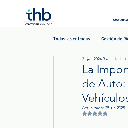
SEGUROS
Todas las entradas
Gestión de R
21 jun 2024
3 min de lect
Beneficios para empleados
La Impor
de Auto:
Podcast - Las Voces del Seguro
Vehículo
Actualizado:
25 jun 2025
Obtuvo NaN de 5 est