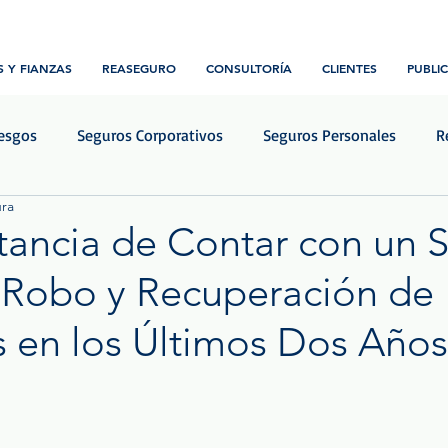
 Y FIANZAS
REASEGURO
CONSULTORÍA
CLIENTES
PUBLI
iesgos
Seguros Corporativos
Seguros Personales
R
ura
Transporte y Logística
Construcción e ingeniería
Notic
tancia de Contar con un 
 Robo y Recuperación de
s en los Últimos Dos Años
rellas.