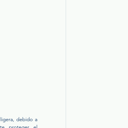
igera, debido a 
te proteger el 