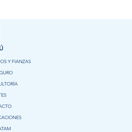
Ú
OS Y FIANZAS
EGURO
ULTORÍA
TES
ACTO
CACIONES
ATAM