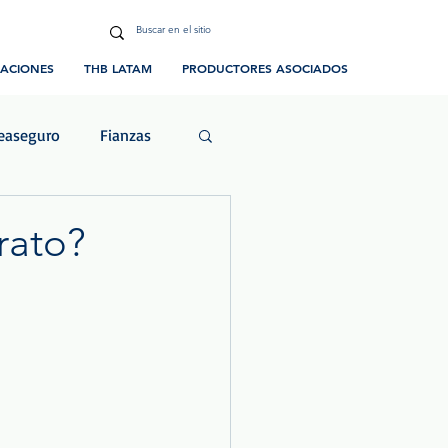
CACIONES
THB LATAM
PRODUCTORES ASOCIADOS
easeguro
Fianzas
ias y Eventos
rato?