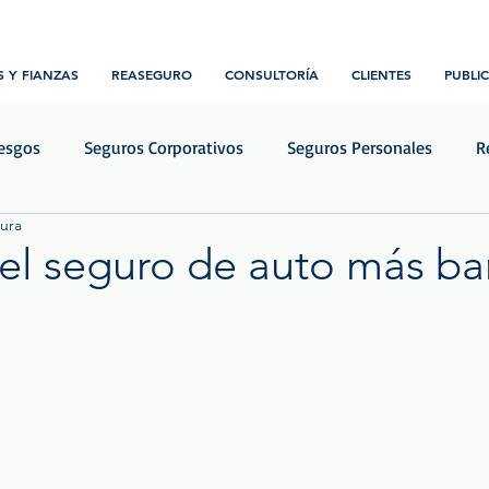
 Y FIANZAS
REASEGURO
CONSULTORÍA
CLIENTES
PUBLI
iesgos
Seguros Corporativos
Seguros Personales
R
tura
Transporte y Logística
Construcción e ingeniería
Notic
 el seguro de auto más ba
rellas.