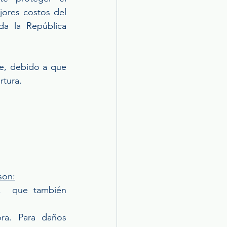
ores costos del 
a la República 
le, debido a que 
tura. 
son:
,  que también 
a. Para daños 