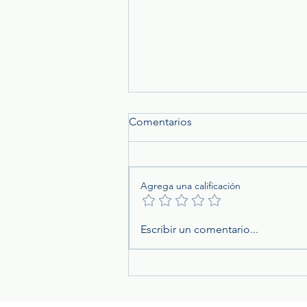
Comentarios
Agrega una calificación
Rayos y tormentas eléctricas:
Escribir un comentario...
un riesgo que las empresas
no deben subestimar