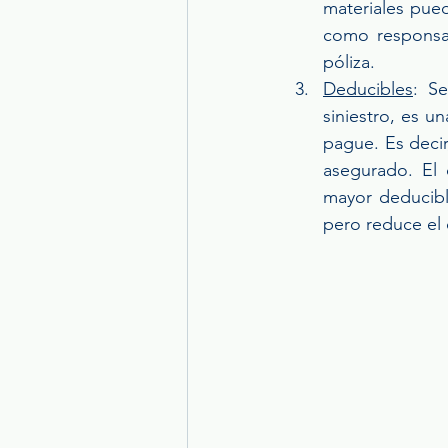
materiales pued
como responsabi
póliza.
Deducibles
: S
siniestro, es u
pague. Es decir
asegurado. El 
mayor deducibl
pero reduce el 