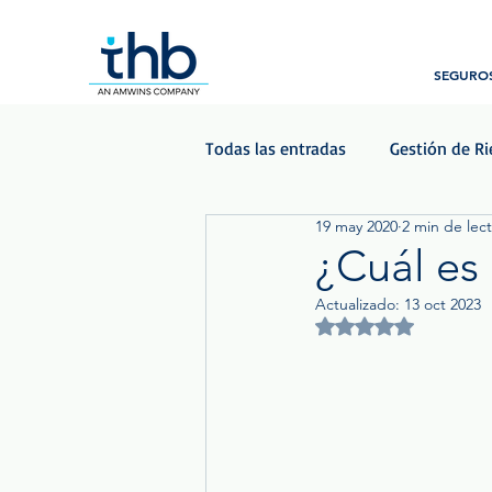
SEGUROS
Todas las entradas
Gestión de R
19 may 2020
2 min de lec
Beneficios para empleados
¿Cuál es
Actualizado:
13 oct 2023
Podcast - Las Voces del Seguro
Obtuvo NaN de 5 est