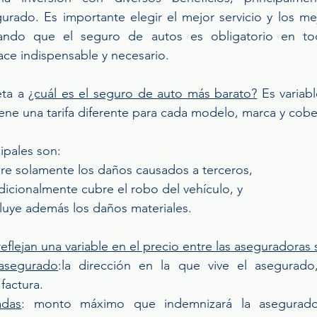
urado. Es importante elegir el mejor servicio y los mej
ando que el seguro de autos es obligatorio en tod
ace indispensable y necesario.
ta a 
¿cuál es el seguro de auto más barato?
 Es variab
ene una tarifa diferente para cada modelo, marca y cober
ipales son: 
re solamente los daños causados a terceros, 
dicionalmente cubre el robo del vehículo, y 
cluye además los daños materiales.
eflejan una variable en el precio entre las aseguradoras 
 asegurado
:la dirección en la que vive el asegurado
factura.
adas
: monto máximo que indemnizará la asegurador