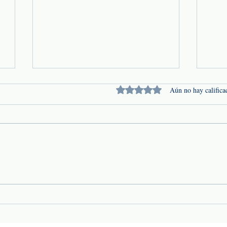
Obtuvo 0 de 5 estrellas.
Aún no hay califica
Conducción bajo lluvia: un
Temp
riesgo que las empresas de
qué 
transporte no pueden
cóm
subestimar
patr