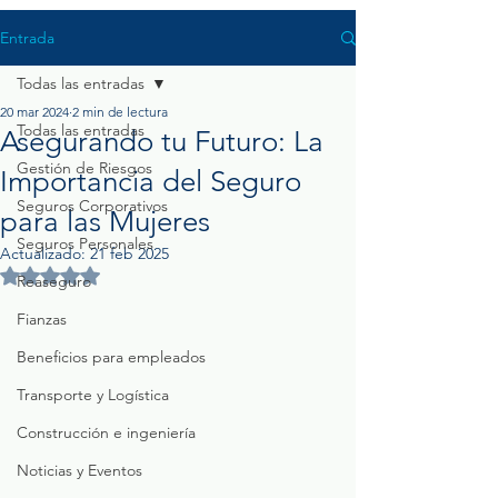
Entrada
Todas las entradas
20 mar 2024
2 min de lectura
Todas las entradas
Asegurando tu Futuro: La
Gestión de Riesgos
Importancia del Seguro
Seguros Corporativos
para las Mujeres
Seguros Personales
Actualizado:
21 feb 2025
Obtuvo NaN de 5 estrellas.
Reaseguro
Fianzas
Beneficios para empleados
Transporte y Logística
Construcción e ingeniería
Noticias y Eventos