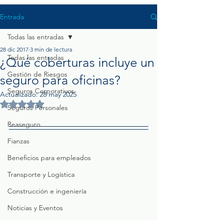
Entrada
Todas las entradas
28 dic 2017
3 min de lectura
Todas las entradas
¿Qué coberturas incluye un
Gestión de Riesgos
seguro para oficinas?
Seguros Corporativos
Actualizado:
28 may 2025
Obtuvo NaN de 5 estrellas.
Seguros Personales
Reaseguro
Fianzas
Beneficios para empleados
Transporte y Logística
Construcción e ingeniería
Noticias y Eventos