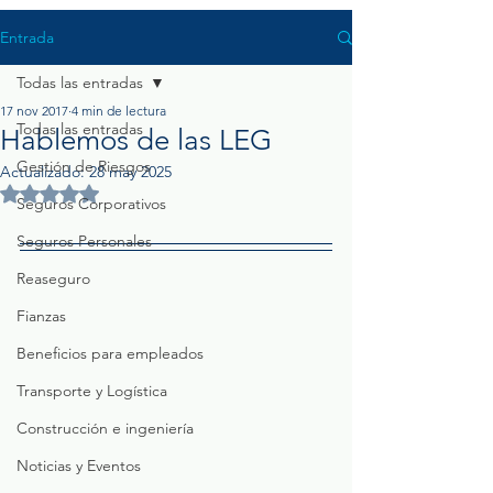
Entrada
Todas las entradas
17 nov 2017
4 min de lectura
Todas las entradas
Hablemos de las LEG
Gestión de Riesgos
Actualizado:
28 may 2025
Obtuvo NaN de 5 estrellas.
Seguros Corporativos
Seguros Personales
Reaseguro
Fianzas
Beneficios para empleados
Transporte y Logística
Construcción e ingeniería
Noticias y Eventos