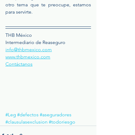
otro tema que te preocupe, estamos 
para servirte.
THB México
Intermediario de Reaseguro
info@thbmexico.com
www.thbmexico.com
Contáctanos
#Leg
#defectos
#aseguradores
#clausulasexclusion
#todoriesgo