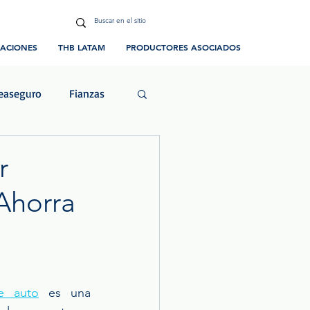
CACIONES
THB LATAM
PRODUCTORES ASOCIADOS
easeguro
Fianzas
ias y Eventos
r
Ahorra
e auto
 es una 