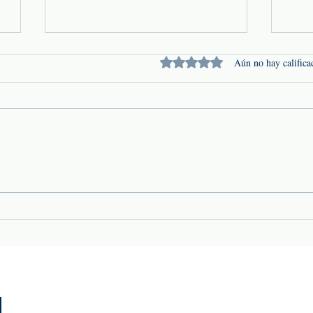
Obtuvo 0 de 5 estrellas.
Aún no hay califica
Conducción bajo lluvia: un
Temp
riesgo que las empresas de
qué 
transporte no pueden
cóm
subestimar
patr