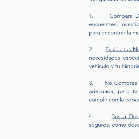
1.      
Compara Di
encuentres. Investi
para encontrar la me
2.      
Evalúa tus N
necesidades especí
vehículo y tu histor
3.      
No Compres M
adecuada, pero tam
cumplir con la cobe
4.      
Busca Des
seguros, como descu