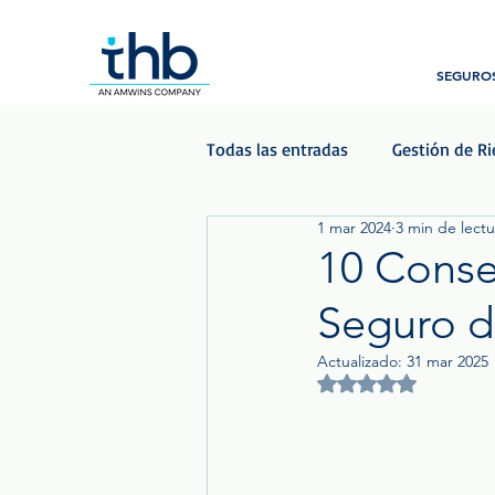
SEGUROS
Todas las entradas
Gestión de R
1 mar 2024
3 min de lectu
Beneficios para empleados
10 Conse
Seguro d
Podcast - Las Voces del Seguro
Actualizado:
31 mar 2025
Obtuvo NaN de 5 est