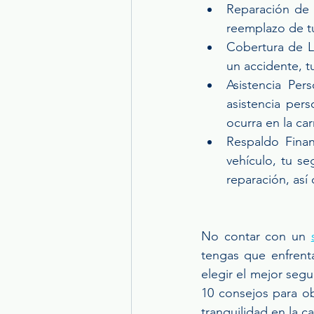
Reparación de 
reemplazo de t
Cobertura de Le
un accidente, t
Asistencia Per
asistencia pers
ocurra en la car
Respaldo Finan
vehículo, tu se
reparación, así
No contar con un 
tengas que enfrenta
elegir el mejor seg
10 consejos para ob
tranquilidad en la ca