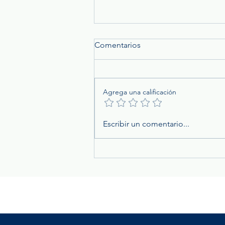
Comentarios
Agrega una calificación
Rayos y tormentas eléctricas:
Escribir un comentario...
un riesgo que las empresas
no deben subestimar