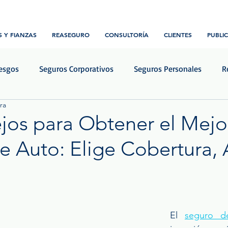
 Y FIANZAS
REASEGURO
CONSULTORÍA
CLIENTES
PUBLI
iesgos
Seguros Corporativos
Seguros Personales
R
ra
Transporte y Logística
Construcción e ingeniería
Notic
jos para Obtener el Mejo
e Auto: Elige Cobertura, 
rellas.
El 
seguro d