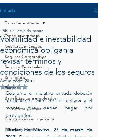
Entrada
Todas las entradas
1 dic 2021
2 min de lectura
Todas las entradas
Volatilidad e inestabilidad
Gestión de Riesgos
económica obligan a
Seguros Corporativos
revisar términos y
Seguros Personales
condiciones de los seguros
Reaseguro
Actualizado:
28 jul
Obtuvo NaN de 5 estrellas.
Fianzas
Gobierno e iniciativa privada deberán 
Beneficios para empleados
recalcular el valor de sus activos y el 
monto que deben pagar por 
Transporte y Logística
protegerlos.
Construcción e ingeniería
Noticias y Eventos
C
iudad de México, 27 de marzo de 