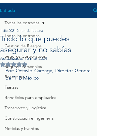
Entrada
Todas las entradas
1 dic 2021
2 min de lectura
Todas las entradas
Todo lo que puedes
Gestión de Riesgos
asegurar y no sabías
Seguros Corporativos
Actualizado:
15 mar 2024
Obtuvo NaN de 5 estrellas.
Seguros Personales
Por: Octavio Careaga, Director General 
Reaseguro
de THB México
Fianzas
Beneficios para empleados
Transporte y Logística
Construcción e ingeniería
Noticias y Eventos