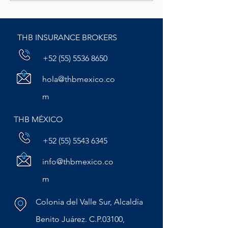
de transporte no pueden
siniestros y cóm
subestimar
proteger tu patr
THB INSURANCE BROKERS
+52 (55) 5536 8650
hola@thbmexico.co
m
THB MÉXICO
+52 (55) 5543 6345
info@thbmexico.co
m
Colonia del Valle Sur, Alcaldía
Benito Juárez. C.P.03100,