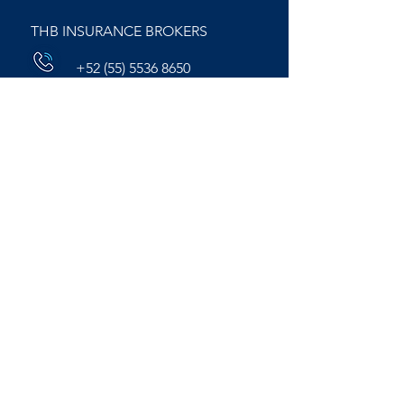
THB INSURANCE BROKERS
+52 (55) 5536 8650
hola@thbmexico.co
m
THB MÉXICO
+52 (55) 5543 6345
info@thbmexico.co
m
Colonia del Valle Sur, Alcaldía
Benito Juárez. C.P.03100,
CDMX