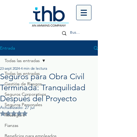
Entrada
Todas las entradas
23 sept 2024
4 min de lectura
Todas las entradas
Seguros para Obra Civil
Gestión de Riesgos
Terminada: Tranquilidad
Seguros Corporativos
Después del Proyecto
Seguros Personales
Actualizado:
27 jul
Obtuvo NaN de 5 estrellas.
Reaseguro
Fianzas
Beneficios para empleados