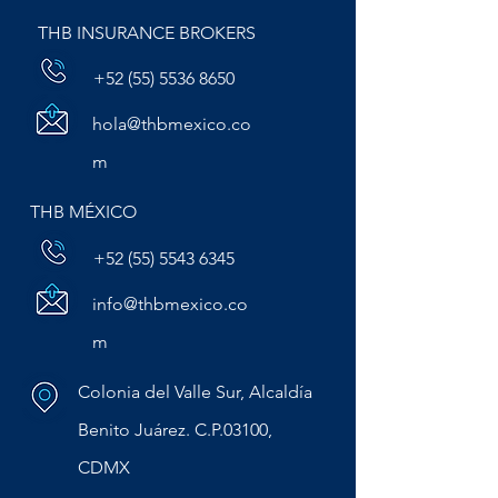
THB INSURANCE BROKERS
+52 (55) 5536 8650
hola@thbmexico.co
m
THB MÉXICO
+52 (55) 5543 6345
info@thbmexico.co
m
Colonia del Valle Sur, Alcaldía
Benito Juárez. C.P.03100,
CDMX