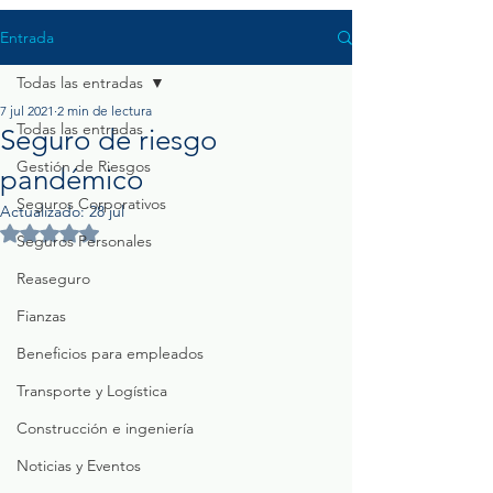
Entrada
Todas las entradas
7 jul 2021
2 min de lectura
Todas las entradas
Seguro de riesgo
Gestión de Riesgos
pandémico
Seguros Corporativos
Actualizado:
28 jul
Obtuvo NaN de 5 estrellas.
Seguros Personales
Reaseguro
Fianzas
Beneficios para empleados
Transporte y Logística
Construcción e ingeniería
Noticias y Eventos