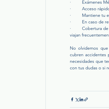
·         Exámenes M
·         Acceso ráp
·         Mantiene tu 
·         En caso de 
·         Cobertura 
viajan frecuentemen
No olvidemos que e
cubren accidentes p
necesidades que te
con tus dudas o si r