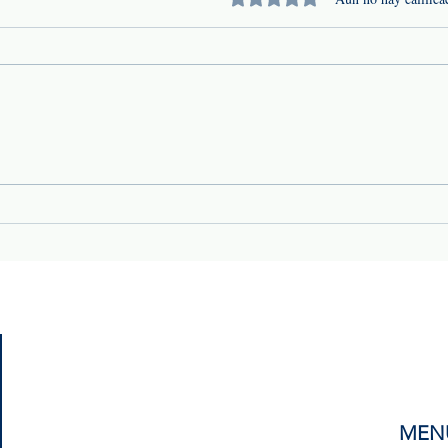
Conducción bajo lluvia: un
Temp
riesgo que las empresas de
qué 
transporte no pueden
cóm
subestimar
patr
MEN