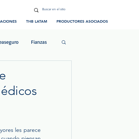
CACIONES
THB LATAM
PRODUCTORES ASOCIADOS
easeguro
Fianzas
ias y Eventos
de
Médicos
ores les parece 
 cuando piensan 