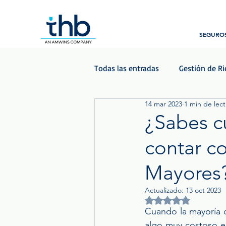
SEGUROS
Todas las entradas
Gestión de R
14 mar 2023
1 min de lect
Beneficios para empleados
¿Sabes c
contar c
Podcast - Las Voces del Seguro
Mayores
Actualizado:
13 oct 2023
Obtuvo NaN de 5 est
Cuando la mayoría 
algo muy costoso e 