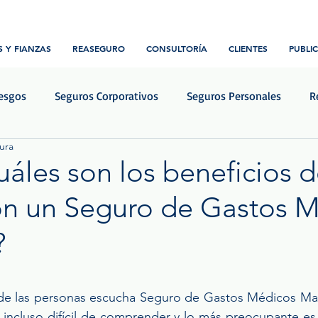
 Y FIANZAS
REASEGURO
CONSULTORÍA
CLIENTES
PUBLI
iesgos
Seguros Corporativos
Seguros Personales
R
ura
Transporte y Logística
Construcción e ingeniería
Notic
uáles son los beneficios 
on un Seguro de Gastos 
?
rellas.
de las personas escucha Seguro de Gastos Médicos May
incluso difícil de comprender y lo más preocupante es