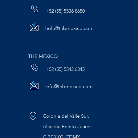
+52 (55) 5536 8650
hola@thbmexico.com
THB MÉXICO
+52 (55) 5543 6345
info@thbmexico.com
Colonia del Valle Sur,
Alcaldía Benito Juárez.
C.P.03100, CDMX