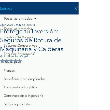
Entrada
Todas las entradas
3 jun 2024
2 min de lectura
Todas las entradas
Protege tu Inversión:
Gestión de Riesgos
Seguros de Rotura de
Seguros Corporativos
Maquinaria y Calderas
Seguros Personales
Actualizado:
27 jul
Obtuvo NaN de 5 estrellas.
Reaseguro
Fianzas
Beneficios para empleados
Transporte y Logística
Construcción e ingeniería
Noticias y Eventos