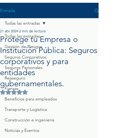
Entrada
Todas las entradas
21 abr 2024
2 min de lectura
Todas las entradas
Protege tu Empresa o
Gestión de Riesgos
Institución Pública: Seguros
Seguros Corporativos
corporativos y para
Seguros Personales
entidades
Reaseguro
gubernamentales.
Fianzas
Obtuvo NaN de 5 estrellas.
Beneficios para empleados
Transporte y Logística
Construcción e ingeniería
Noticias y Eventos