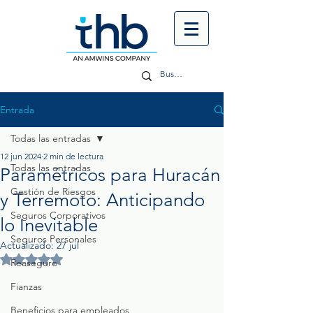
Entrada
Todas las entradas
12 jun 2024
2 min de lectura
Todas las entradas
Paramétricos para Huracán
Gestión de Riesgos
y Terremoto: Anticipando
Seguros Corporativos
lo Inevitable
Seguros Personales
Actualizado:
27 jul
Obtuvo NaN de 5 estrellas.
Reaseguro
Fianzas
Beneficios para empleados