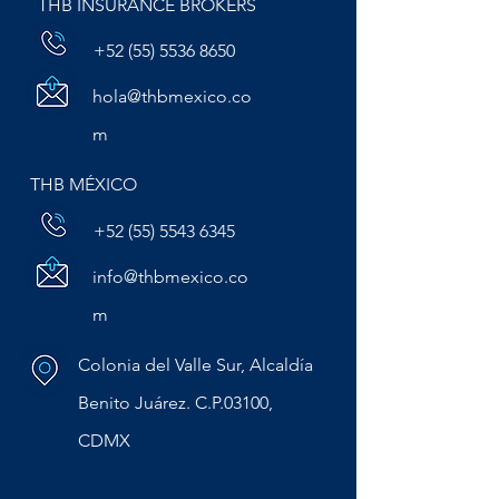
THB INSURANCE BROKERS
+52 (55) 5536 8650
hola@thbmexico.co
m
THB MÉXICO
+52 (55) 5543 6345
info@thbmexico.co
m
Colonia del Valle Sur, Alcaldía
Benito Juárez. C.P.03100,
CDMX