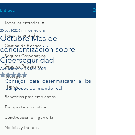
Entrada
Todas las entradas
20 oct 2022
2 min de lectura
Todas las entradas
Octubre Mes de
Gestión de Riesgos
concientización sobre
Seguros Corporativos
Ciberseguridad.
Seguros Personales
Actualizado:
16 feb 2023
Obtuvo NaN de 5 estrellas.
Reaseguro
Consejos para desenmascarar a los 
Fianzas
tramposos del mundo real.
Beneficios para empleados
Transporte y Logística
Construcción e ingeniería
Noticias y Eventos