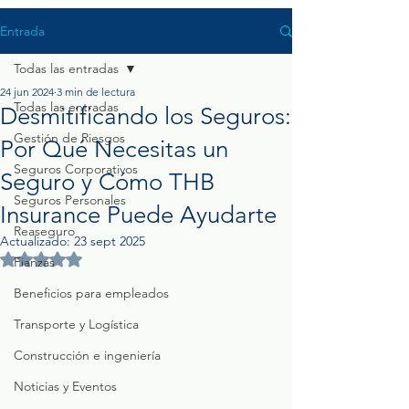
Entrada
Todas las entradas
24 jun 2024
3 min de lectura
Todas las entradas
Desmitificando los Seguros:
Gestión de Riesgos
Por Qué Necesitas un
Seguros Corporativos
Seguro y Cómo THB
Seguros Personales
Insurance Puede Ayudarte
Reaseguro
Actualizado:
23 sept 2025
Obtuvo NaN de 5 estrellas.
Fianzas
Beneficios para empleados
Transporte y Logística
Construcción e ingeniería
Noticias y Eventos