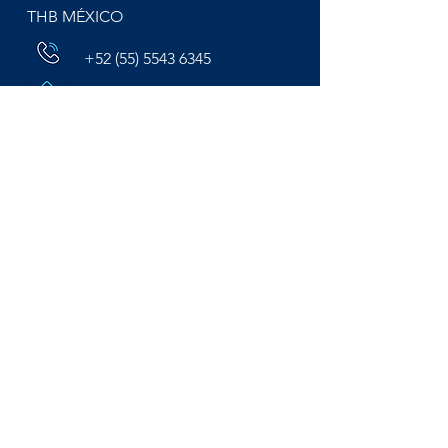
THB MÉXICO
+52 (55) 5543 6345
info@thbmexico.co
m
Colonia del Valle Sur, Alcaldía
Benito Juárez. C.P.03100,
CDMX
Aviso de privacidad Reaseguro
Aviso de privacidad Insurance
Bolsa de Trabajo