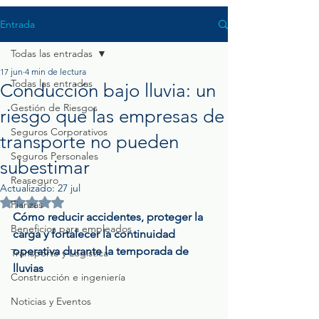
Entrada
Todas las entradas
17 jun
4 min de lectura
Todas las entradas
Conducción bajo lluvia: un
Gestión de Riesgos
riesgo que las empresas de
Seguros Corporativos
transporte no pueden
Seguros Personales
subestimar
Reaseguro
Actualizado:
27 jul
Obtuvo NaN de 5 estrellas.
Fianzas
Cómo reducir accidentes, proteger la 
Beneficios para empleados
carga y fortalecer la continuidad 
operativa durante la temporada de 
Transporte y Logística
lluvias
Construcción e ingeniería
Noticias y Eventos