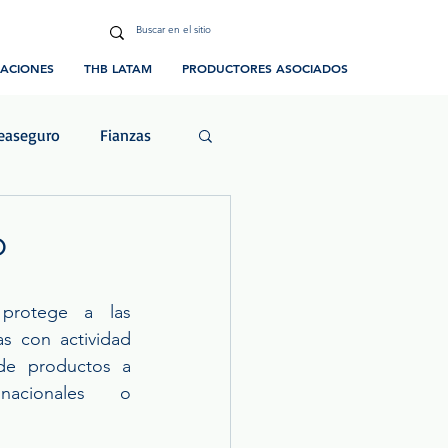
CACIONES
THB LATAM
PRODUCTORES ASOCIADOS
easeguro
Fianzas
ias y Eventos
o
protege a las 
s con actividad 
de productos a 
acionales o 