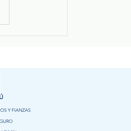
orada de calor: ¿por
aumentan los siniestros y
o proteger tu
imonio?
Ú
OS Y FIANZAS
EGURO