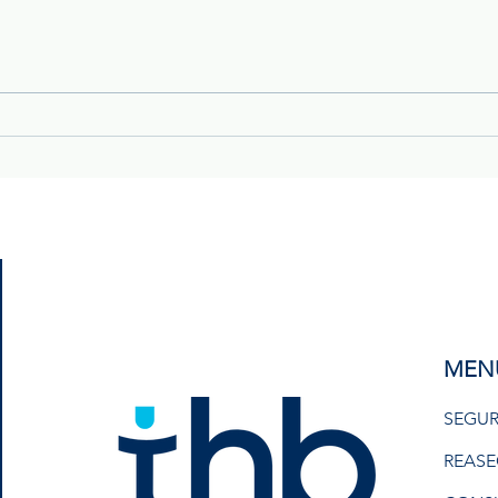
Conducción bajo lluvia: un
Temp
riesgo que las empresas de
qué 
transporte no pueden
cóm
subestimar
patr
MEN
SEGUR
REAS