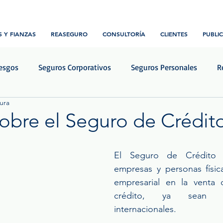
 Y FIANZAS
REASEGURO
CONSULTORÍA
CLIENTES
PUBLI
iesgos
Seguros Corporativos
Seguros Personales
R
ura
Transporte y Logística
Construcción e ingeniería
Notic
sobre el Seguro de Crédit
rellas.
El Seguro de Crédito 
empresas y personas física
empresarial en la venta 
crédito, ya sean n
internacionales.