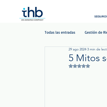
SEGUROS
Todas las entradas
Gestión de R
29 ago 2024
3 min de lect
Beneficios para empleados
5 Mitos 
Obtuvo NaN de 5 est
Podcast - Las Voces del Seguro