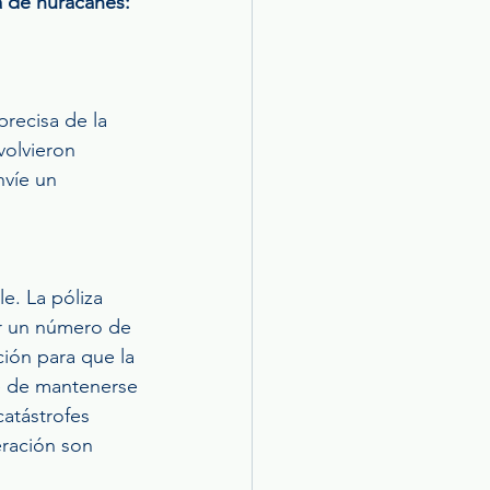
a de huracanes:
recisa de la 
volvieron 
víe un 
e. La póliza 
r un número de 
ión para que la 
e de mantenerse 
atástrofes 
ración son 