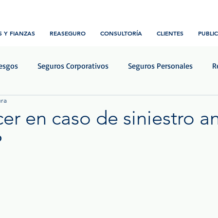
 Y FIANZAS
REASEGURO
CONSULTORÍA
CLIENTES
PUBLI
iesgos
Seguros Corporativos
Seguros Personales
R
ura
Transporte y Logística
Construcción e ingeniería
Notic
er en caso de siniestro a
?
rellas.