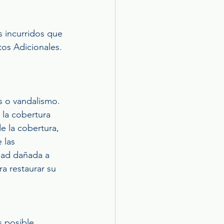
s incurridos que 
os Adicionales. 
s o vandalismo. 
 la cobertura 
e la cobertura, 
 las 
dad dañada a 
a restaurar su 
 posible. 