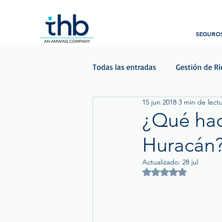
SEGUROS
Todas las entradas
Gestión de R
15 jun 2018
3 min de lect
Beneficios para empleados
¿Qué hac
Huracán
Podcast - Las Voces del Seguro
Actualizado:
28 jul
Obtuvo NaN de 5 est