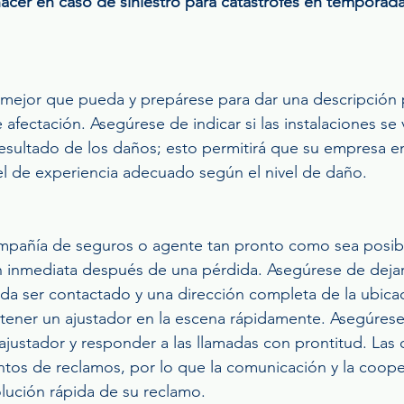
acer en caso de siniestro para catástrofes en temporad
o mejor que pueda y prepárese para dar una descripción p
e afectación. Asegúrese de indicar si las instalaciones se 
esultado de los daños; esto permitirá que su empresa en
vel de experiencia adecuado según el nivel de daño.
ompañía de seguros o agente tan pronto como sea posibl
ón inmediata después de una pérdida. Asegúrese de deja
a ser contactado y una dirección completa de la ubicac
ener un ajustador en la escena rápidamente. Asegúres
justador y responder a las llamadas con prontitud. Las c
tos de reclamos, por lo que la comunicación y la coope
olución rápida de su reclamo.