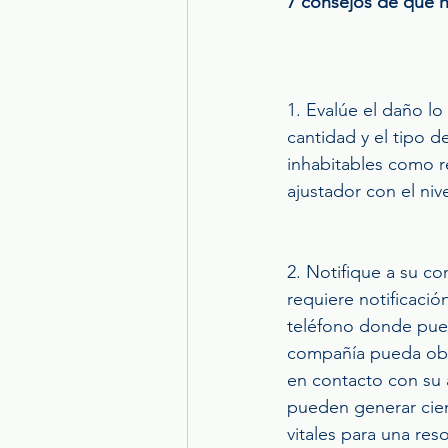
7 consejos de que h
1. Evalúe el daño l
cantidad y el tipo d
inhabitables como r
ajustador con el ni
2. Notifique a su c
requiere notificaci
teléfono donde pued
compañía pueda obt
en contacto con su a
pueden generar cien
vitales para una res