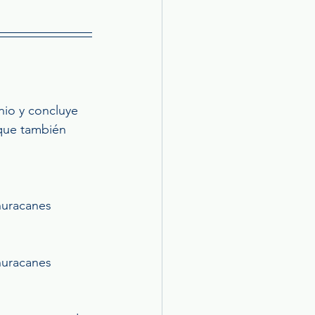
io y concluye 
 que también 
huracanes 
huracanes 