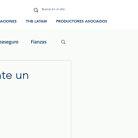
CACIONES
THB LATAM
PRODUCTORES ASOCIADOS
easeguro
Fianzas
ias y Eventos
nte un