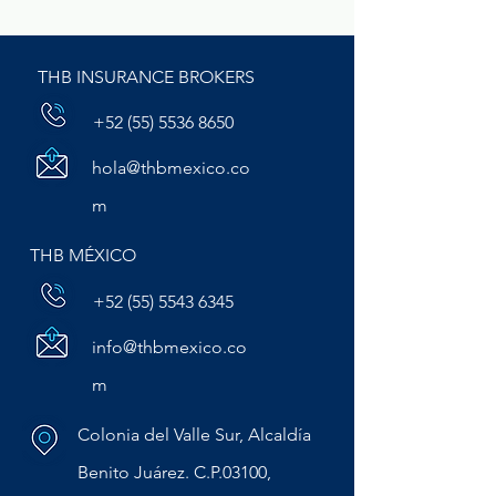
empresas de
contra Delitos F
remodelación y
en México
construcción
THB INSURANCE BROKERS
+52 (55) 5536 8650
hola@thbmexico.co
m
THB MÉXICO
+52 (55) 5543 6345
info@thbmexico.co
m
Colonia del Valle Sur, Alcaldía
Benito Juárez. C.P.03100,