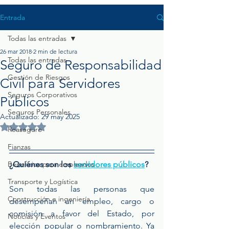
Entrada
Todas las entradas
26 mar 2018
2 min de lectura
Todas las entradas
Seguro de Responsabilidad
Gestión de Riesgos
Civil para Servidores
Seguros Corporativos
Públicos
Seguros Personales
Actualizado:
29 may 2025
Obtuvo NaN de 5 estrellas.
Reaseguro
Fianzas
Beneficios para empleados
¿Quiénes son los 
servidores públicos
?
Transporte y Logística
Son todas las personas que 
Construcción e ingeniería
desempeñan un empleo, cargo o 
comisión a favor del Estado, por 
Noticias y Eventos
elección popular o nombramiento. Ya 