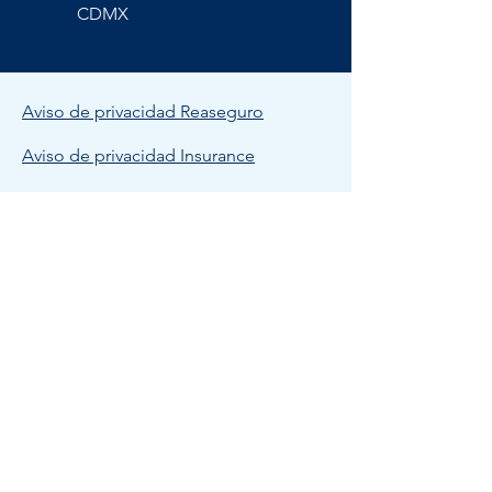
CDMX
Aviso de privacidad Reaseguro
Aviso de privacidad Insurance
Bolsa de Trabajo
Política de Calidad THB
© 2023 THB MEXICO.
Todos los derechos reservados.